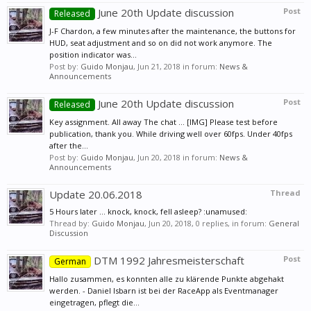
June 20th Update discussion
Post
Released
J-F Chardon, a few minutes after the maintenance, the buttons for
HUD, seat adjustment and so on did not work anymore. The
position indicator was...
Post by:
Guido Monjau
,
Jun 21, 2018
in forum:
News &
Announcements
June 20th Update discussion
Post
Released
Key assignment. All away The chat ... [IMG] Please test before
publication, thank you. While driving well over 60fps. Under 40fps
after the...
Post by:
Guido Monjau
,
Jun 20, 2018
in forum:
News &
Announcements
Update 20.06.2018
Thread
5 Hours later ... knock, knock, fell asleep? :unamused:
Thread by:
Guido Monjau
,
Jun 20, 2018
, 0 replies, in forum:
General
Discussion
DTM 1992 Jahresmeisterschaft
Post
German
Hallo zusammen, es konnten alle zu klärende Punkte abgehakt
werden. - Daniel Isbarn ist bei der RaceApp als Eventmanager
eingetragen, pflegt die...