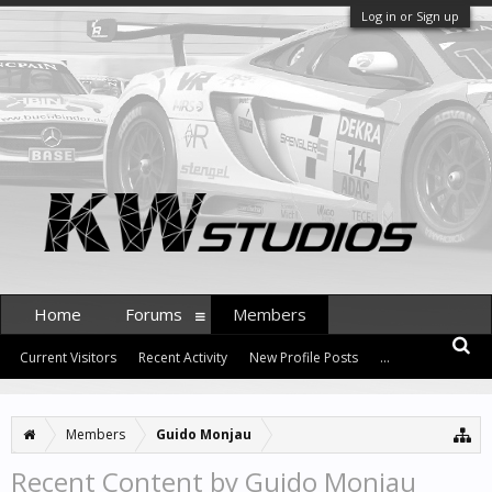
Log in or Sign up
Home
Forums
Members
Current Visitors
Recent Activity
New Profile Posts
...
Members
Guido Monjau
Recent Content by Guido Monjau