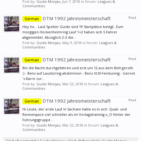
Post by:
Guido Monjau
,
Jun 7, 2018
in forum:
Leagues &
Communities
DTM 1992 Jahresmeisterschaft
Post
German
Hey ho... Laut Spotter Guide sind 19 Startplätze belegt. Zum
morgigen Hockenheimring Lauf 1+2 haben sich 5 Fahrer
abgemeldet. Abzüglich 2-3 die...
Post by:
Guido Monjau
,
May 9, 2018
in forum:
Leagues &
Communities
DTM 1992 Jahresmeisterschaft
Post
German
Bin die Nacht durchgefahren und erst um 12 aus dem Bett gerollt.
;) - Benz auf Lausitzring abstimmen - Benz VLN Feintuning - Gernot
´s Karre zur...
Post by:
Guido Monjau
,
Mar 23, 2018
in forum:
Leagues &
Communities
DTM 1992 Jahresmeisterschaft
Post
German
Hi Leute, der erste Lauf in Sachsen hatte es in sich. Quali- und
Rennenpace viel schneller als im Vortagstraining.o_O Hinter der
Führungsgruppe...
Post by:
Guido Monjau
,
Mar 22, 2018
in forum:
Leagues &
Communities