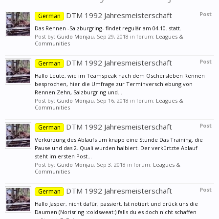
DTM 1992 Jahresmeisterschaft
Post
German
Das Rennen -Salzburgring- findet regulär am 04.10. statt.
Post by:
Guido Monjau
,
Sep 29, 2018
in forum:
Leagues &
Communities
DTM 1992 Jahresmeisterschaft
Post
German
Hallo Leute, wie im Teamspeak nach dem Oschersleben Rennen
besprochen, hier die Umfrage zur Terminverschiebung von
Rennen Zehn, Salzburgring und...
Post by:
Guido Monjau
,
Sep 16, 2018
in forum:
Leagues &
Communities
DTM 1992 Jahresmeisterschaft
Post
German
Verkürzung des Ablaufs um knapp eine Stunde Das Training, die
Pause und das 2. Quali wurden halbiert. Der verkürtzte Ablauf
steht im ersten Post...
Post by:
Guido Monjau
,
Sep 3, 2018
in forum:
Leagues &
Communities
DTM 1992 Jahresmeisterschaft
Post
German
Hallo Jasper, nicht dafür, passiert. Ist notiert und drück uns die
Daumen (Norisring :coldsweat:) falls du es doch nicht schaffen