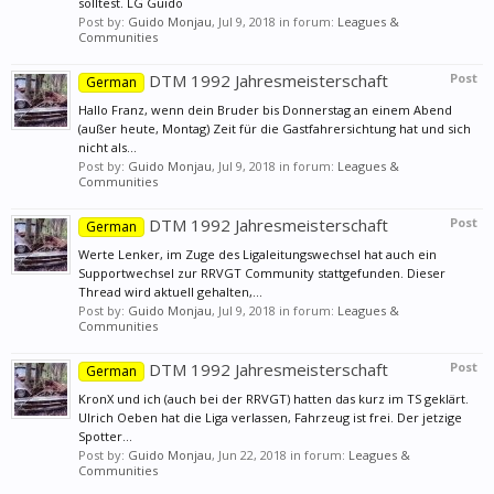
solltest. LG Guido
Post by:
Guido Monjau
,
Jul 9, 2018
in forum:
Leagues &
Communities
DTM 1992 Jahresmeisterschaft
Post
German
Hallo Franz, wenn dein Bruder bis Donnerstag an einem Abend
(außer heute, Montag) Zeit für die Gastfahrersichtung hat und sich
nicht als...
Post by:
Guido Monjau
,
Jul 9, 2018
in forum:
Leagues &
Communities
DTM 1992 Jahresmeisterschaft
Post
German
Werte Lenker, im Zuge des Ligaleitungswechsel hat auch ein
Supportwechsel zur RRVGT Community stattgefunden. Dieser
Thread wird aktuell gehalten,...
Post by:
Guido Monjau
,
Jul 9, 2018
in forum:
Leagues &
Communities
DTM 1992 Jahresmeisterschaft
Post
German
KronX und ich (auch bei der RRVGT) hatten das kurz im TS geklärt.
Ulrich Oeben hat die Liga verlassen, Fahrzeug ist frei. Der jetzige
Spotter...
Post by:
Guido Monjau
,
Jun 22, 2018
in forum:
Leagues &
Communities