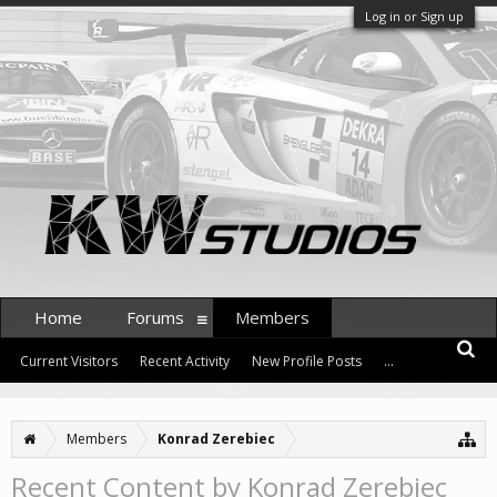
Log in or Sign up
Home
Forums
Members
Current Visitors
Recent Activity
New Profile Posts
...
Members
Konrad Zerebiec
Recent Content by Konrad Zerebiec