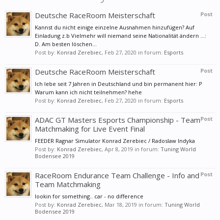
Deutsche RaceRoom Meisterschaft
Post
Kannst du nicht einige einzelne Ausnahmen hinzufügen? Auf
Einladung z.b Vielmehr will niemand seine Nationalität ändern ...:
D. Am besten löschen...
Post by:
Konrad Zerebiec
,
Feb 27, 2020
in forum:
Esports
Deutsche RaceRoom Meisterschaft
Post
Ich lebe seit 7 Jahren in Deutschland und bin permanent hier: P
Warum kann ich nicht teilnehmen? hehe
Post by:
Konrad Zerebiec
,
Feb 27, 2020
in forum:
Esports
ADAC GT Masters Esports Championship - Team
Post
Matchmaking for Live Event Final
FEEDER Ragnar Simulator Konrad Zerebiec / Radoslaw Indyka
Post by:
Konrad Zerebiec
,
Apr 8, 2019
in forum:
Tuning World
Bodensee 2019
RaceRoom Endurance Team Challenge - Info and
Post
Team Matchmaking
lookin for something.. car - no difference
Post by:
Konrad Zerebiec
,
Mar 18, 2019
in forum:
Tuning World
Bodensee 2019