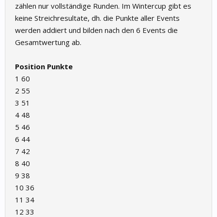
zählen nur vollständige Runden. Im Wintercup gibt es
keine Streichresultate, dh. die Punkte aller Events
werden addiert und bilden nach den 6 Events die
Gesamtwertung ab.
Position
Punkte
1 60
2 55
3 51
4 48
5 46
6 44
7 42
8 40
9 38
10 36
11 34
12 33