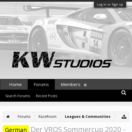
Log in or Sign up
Home
Forums
Members
Search Forums
Recent Posts
Forums
RaceRoom
Leagues & Communities
Der VROS Sommercup 2020 -
German