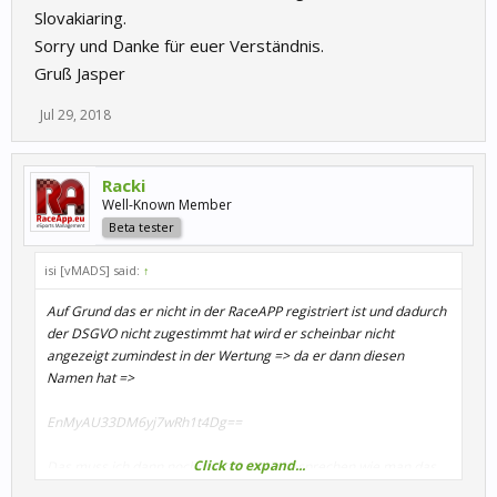
Slovakiaring.
Sorry und Danke für euer Verständnis.
Gruß Jasper
Jul 29, 2018
Racki
Well-Known Member
Beta tester
isi [vMADS] said:
↑
Auf Grund das er nicht in der RaceAPP registriert ist und dadurch
der DSGVO nicht zugestimmt hat wird er scheinbar nicht
angezeigt zumindest in der Wertung => da er dann diesen
Namen hat =>
EnMyAU33DM6yj7wRh1t4Dg==
Click to expand...
Das muss ich dann nochmal mit Chris besprechen wie man das
evtl. umsetzen kann das er in der Liste wieder auftaucht. Ohne