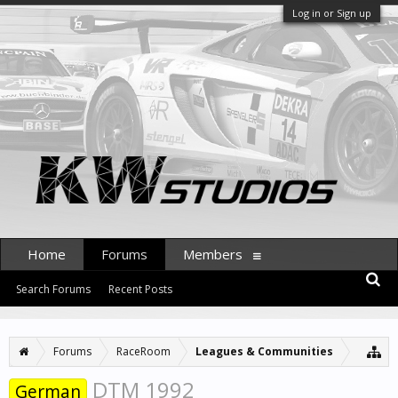
Log in or Sign up
Home
Forums
Members
Search Forums
Recent Posts
Forums
RaceRoom
Leagues & Communities
DTM 1992
German