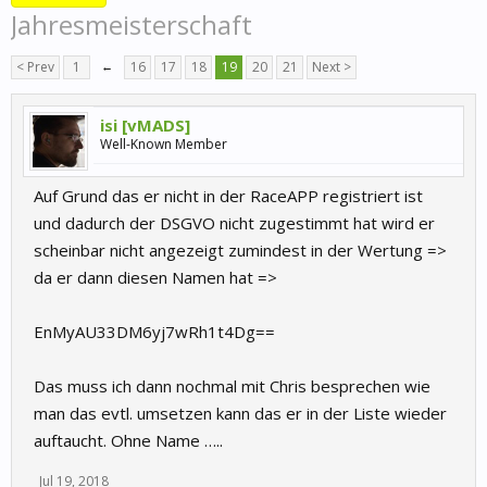
Jahresmeisterschaft
< Prev
1
←
16
17
18
19
20
21
Next >
isi [vMADS]
Well-Known Member
Auf Grund das er nicht in der RaceAPP registriert ist
und dadurch der DSGVO nicht zugestimmt hat wird er
scheinbar nicht angezeigt zumindest in der Wertung =>
da er dann diesen Namen hat =>
EnMyAU33DM6yj7wRh1t4Dg==
Das muss ich dann nochmal mit Chris besprechen wie
man das evtl. umsetzen kann das er in der Liste wieder
auftaucht. Ohne Name …..
Jul 19, 2018