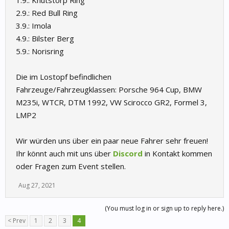
1.9.: Knutstorp Ring
2.9.: Red Bull Ring
3.9.: Imola
4.9.: Bilster Berg
5.9.: Norisring
Die im Lostopf befindlichen
Fahrzeuge/Fahrzeugklassen: Porsche 964 Cup, BMW
M235i, WTCR, DTM 1992, VW Scirocco GR2, Formel 3,
LMP2
Wir würden uns über ein paar neue Fahrer sehr freuen!
Ihr könnt auch mit uns über
Discord
in Kontakt kommen
oder Fragen zum Event stellen.
Aug 27, 2021
(You must log in or sign up to reply here.)
< Prev
1
2
3
4