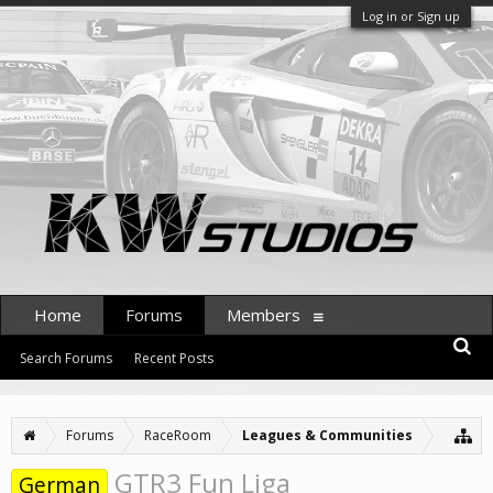
Log in or Sign up
Home
Forums
Members
Search Forums
Recent Posts
Forums
RaceRoom
Leagues & Communities
GTR3 Fun Liga
German