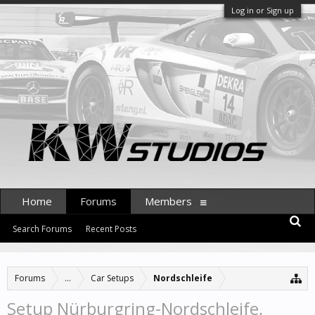
Log in or Sign up
Home
Forums
Members
Search Forums
Recent Posts
Forums
...
Car Setups
Nordschleife
Setup Nürburgring-Nordschleife,