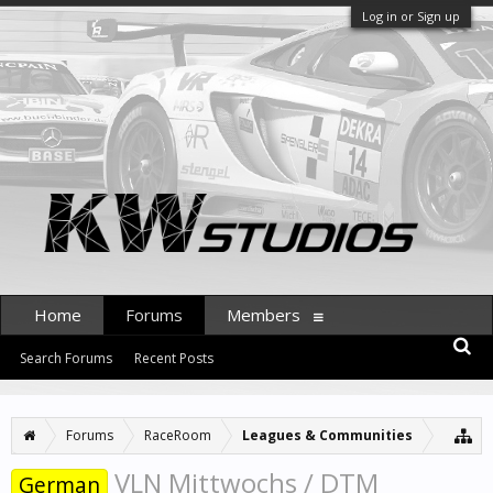
Log in or Sign up
Home
Forums
Members
Search Forums
Recent Posts
Forums
RaceRoom
Leagues & Communities
VLN Mittwochs / DTM
German