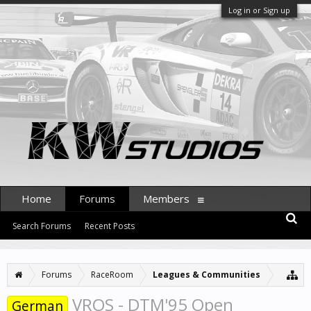
Log in or Sign up
Home
Forums
Members
Search Forums
Recent Posts
Forums
RaceRoom
Leagues & Communities
VROS - DTM'95 Open
German