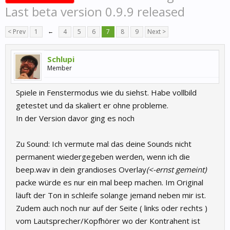
Last beta version 0.9.9 released
< Prev
1
←
4
5
6
7
8
9
Next >
Schlupi
Member
Spiele in Fenstermodus wie du siehst. Habe vollbild
getestet und da skaliert er ohne probleme.
In der Version davor ging es noch
Zu Sound: Ich vermute mal das deine Sounds nicht
permanent wiedergegeben werden, wenn ich die
beep.wav in dein grandioses Overlay
(<-ernst gemeint)
packe würde es nur ein mal beep machen. Im Original
läuft der Ton in schleife solange jemand neben mir ist.
Zudem auch noch nur auf der Seite ( links oder rechts )
vom Lautsprecher/Kopfhörer wo der Kontrahent ist