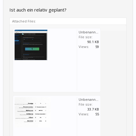
Ist auch ein relativ geplant?
Attached Files:
Unbenannt-1.JPG
File size:
90.1 KB
Views:
59
Unbenannt.JPG
File size:
33.7 KB
Views:
55