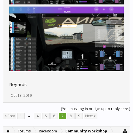
Regards
Oct 13, 2019
(You must log in or sign up to reply here.)
< Prev
1
←
4
5
6
7
8
9
Next >
Forums
RaceRoom
Community Workshop