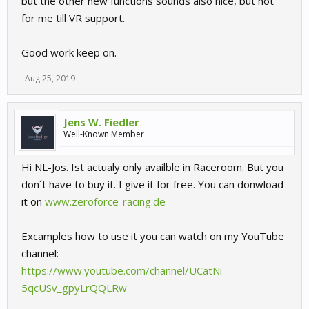
but the other new functions sounds also nice, but not
for me till VR support.
Good work keep on.
Aug 25, 2019
Jens W. Fiedler
Well-Known Member
Hi NL-Jos. Ist actualy only availble in Raceroom. But you
don´t have to buy it. I give it for free. You can donwload
it on
www.zeroforce-racing.de
Excamples how to use it you can watch on my YouTube
channel:
https://www.youtube.com/channel/UCatNi-
5qcUSv_gpyLrQQLRw