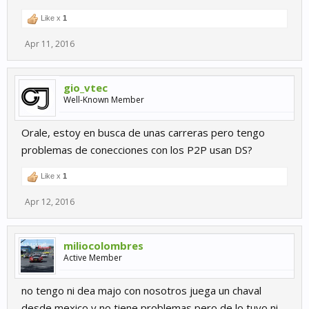
Like x
1
Apr 11, 2016
gio_vtec
Well-Known Member
Orale, estoy en busca de unas carreras pero tengo
problemas de conecciones con los P2P usan DS?
Like x
1
Apr 12, 2016
miliocolombres
Active Member
no tengo ni dea majo con nosotros juega un chaval
desde mexico y no tiene problemas pero de lo tuyo ni