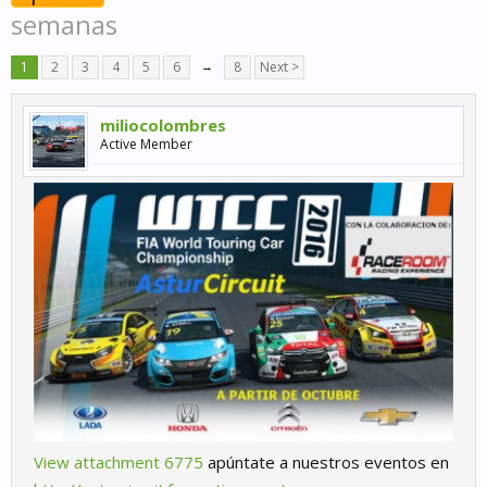
semanas
1
2
3
4
5
6
→
8
Next >
miliocolombres
Active Member
View attachment 6775
apúntate a nuestros eventos en