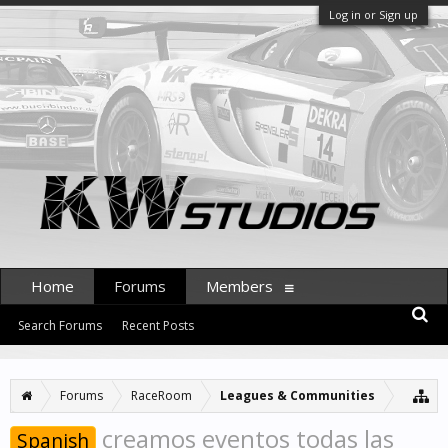
Log in or Sign up
Home
Forums
Members
Search Forums
Recent Posts
Forums
RaceRoom
Leagues & Communities
creamos eventos todas las
Spanish