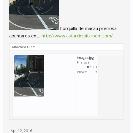
horquilla de macau preciosa
apuntaros en......
http://www.asturcircuit-room.com/
Attached Files:
images.jpg
File size:
8.1 KB
Views:
9
Apr 12, 2016