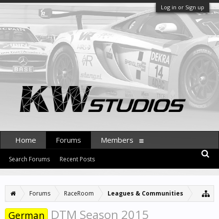
Log in or Sign up
Home
Forums
Members
Search Forums
Recent Posts
Forums
RaceRoom
Leagues & Communities
DTM Season 2015
German