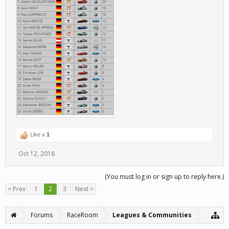
Like x
1
Oct 12, 2018
(You must log in or sign up to reply here.)
< Prev
1
2
3
Next >
Forums
RaceRoom
Leagues & Communities