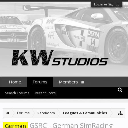
Log in or Sign up
Home
Forums
Members
Search Forums
Recent Posts
Forums
RaceRoom
Leagues & Communities
GSRC - German SimRacing
German