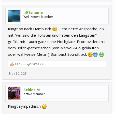
n01sname
Well-Known Member
Klingt so nach Hamburch
...Sehr nette Ansprache, nix
mit "wir sind die Tollsten und haben den Längsten" -
gefällt mir - auch ganz ohne Hochglanz-Promovideo mit
dem üblich-pathetischen (von Marvel &Co geklauten
oder wahlweise Metal-) Bombast Soundtrack
Like x
1
Agree x
1
Nov 30, 2021
SchlesiM
Active Member
Klingt sympathisch
.