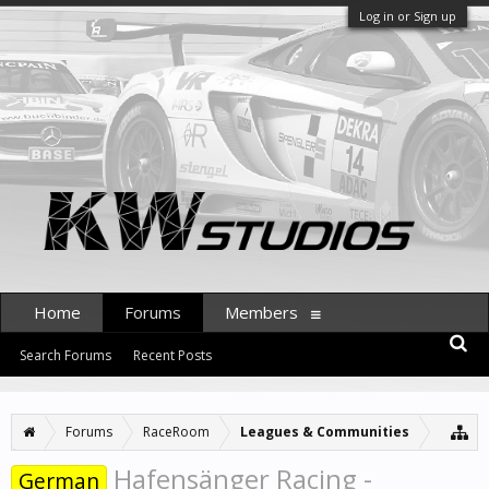
Log in or Sign up
Home
Forums
Members
Search Forums
Recent Posts
Forums
RaceRoom
Leagues & Communities
Hafensänger Racing -
German