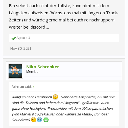
Bin selbst auch nicht der tollste, kann nicht mit dem
Längsten aufweisen (höchstens mal mit längeren Track-
Zeiten) und würde gerne mal bei euch reinschnuppern.
Weiter bei discord ...
Agree x
1
Nov 30, 2021
Niko Schrenker
Member
Fairman said:
↑
Klingt so nach Hamburch
...Sehr nette Ansprache, nix mit "wir
sind die Tollsten und haben den Längsten" - gefällt mir - auch
ganz ohne Hochglanz-Promovideo mit dem üblich-pathetischen
(von Marvel &Co geklauten oder wahlweise Metal-) Bombast
Soundtrack