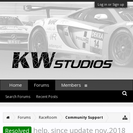
Log in or Sign up
Home
Forums
Members
Search Forums
Recent Posts
Forums
RaceRoom
Community Support
help, since update nov.2018
Resolved