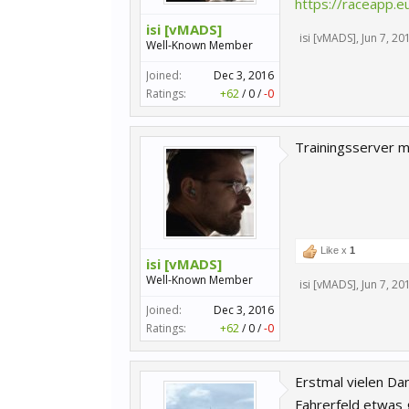
https://raceapp.e
isi [vMADS]
isi [vMADS]
,
Jun 7, 20
Well-Known Member
Joined:
Dec 3, 2016
Ratings:
+62
/
0
/
-0
Trainingsserver mi
Like x
1
isi [vMADS]
Well-Known Member
isi [vMADS]
,
Jun 7, 20
Joined:
Dec 3, 2016
Ratings:
+62
/
0
/
-0
Erstmal vielen Dan
Fahrerfeld etwas g