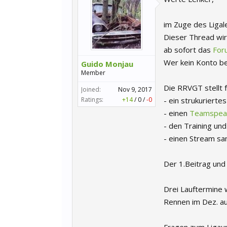
im Zuge des Ligal
Dieser Thread wir
ab sofort das
For
Wer kein Konto b
Guido Monjau
Member
Die RRVGT stellt 
Joined:
Nov 9, 2017
Ratings:
+14
/
0
/
-0
- ein strukurierte
- einen
Teamspea
- den Training un
- einen Stream s
Der 1.Beitrag und
Drei Lauftermine 
Rennen im Dez. auc