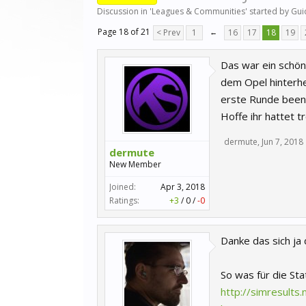
Discussion in '
Leagues & Communities
' started by
Gui
Page 18 of 21
< Prev
1
←
16
17
18
19
Das war ein schön
dem Opel hinterhe
erste Runde been
Hoffe ihr hattet
dermute
,
Jun 7, 2018
dermute
New Member
Joined:
Apr 3, 2018
Ratings:
+3
/
0
/
-0
Danke das sich ja
So was für die Stat
http://simresults