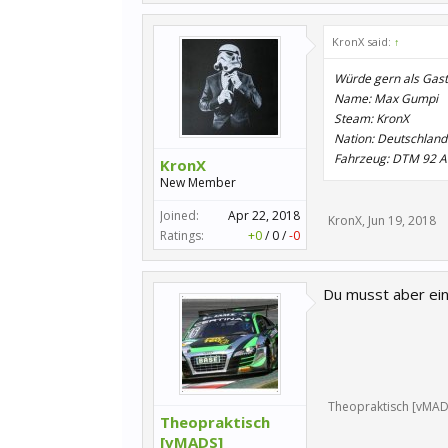
KronX said:
↑
Würde gern als Gast
Name: Max Gumpi
Steam: KronX
Nation: Deutschland
Fahrzeug: DTM 92 
KronX
New Member
Joined:
Apr 22, 2018
KronX
,
Jun 19, 2018
Ratings:
+0
/
0
/
-0
Du musst aber ein
Theopraktisch [vMAD
Theopraktisch
[vMADS]