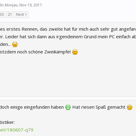
do Monjau
,
Nov 19, 2017
.
20
21
Next >
es erstes Rennen, das zweite hat für mich auch sehr gut angefa
r. Leider hat sich dann aus irgendeinem Grund mein PC einfach ab
den...
 trotzdem noch schöne Zweikämpfe!
 doch einige eingefunden haben
Hat riesen Spaß gemacht
istiker:
.net/180607-q79