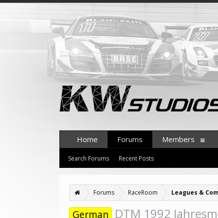
Home
Forums
Members
Search Forums
Recent Posts
Forums
RaceRoom
Leagues & Com
DTM 1992 Jahresme
German