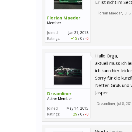
Er ist nicht im Se
Florian Maeder
,
Jul 8
Florian Maeder
Member
Joined:
Jan 21, 2018
Ratings:
+15
/
0
/
-0
Hallo Orga,
aktuell muss ich l
ich kann hier leide
Sorry für die kurz
Netten Gruß und v
Jasper
Dreamliner
Active Member
Dreamliner
,
Jul 8, 20
Joined:
May 14, 2015
Ratings:
+29
/
0
/
-0
Werte Lenker,