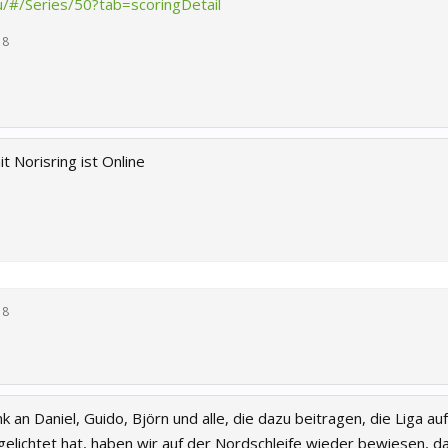
u/#/Series/50?tab=scoringDetail
18
t Norisring ist Online
18
k an Daniel, Guido, Björn und alle, die dazu beitragen, die Liga a
elichtet hat, haben wir auf der Nordschleife wieder bewiesen, da