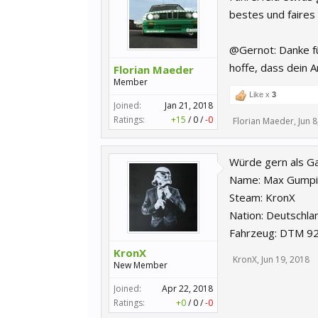
bestes und faires 
@Gernot: Danke fü
hoffe, dass dein 
Florian Maeder
Member
Like x
3
Joined:
Jan 21, 2018
Ratings:
+15
/
0
/
-0
Florian Maeder
,
Jun 8
Würde gern als Ga
Name: Max Gumpi
Steam: KronX
Nation: Deutschla
Fahrzeug: DTM 9
KronX
KronX
,
Jun 19, 2018
New Member
Joined:
Apr 22, 2018
Ratings:
+0
/
0
/
-0