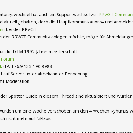
eitungswechsel hat auch ein Supportwechsel zur
RRVGT Communi
d aktuell gehalten, doch die Hauptkommunikations- und Anmeldepl
um
bei der RRVGT.
ei der RRVGT Community anlegen möchte, möge für Abmeldungen 
für die DTM 1992 Jahresmeisterschaft:
s
Forum
k
(IP: 176.9.133.190:9988)
d Lauf Server unter altbekannter Bennenung
amt Moderation
 der Spotter Guide in diesem Thread sind aktualisiert und wurde
wurden um eine Woche verschoben um den 4 Wochen Ryhtmus wiede
h nicht mehr auf Niklaus.