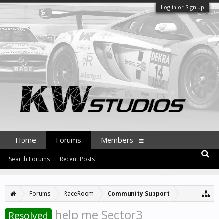
Log in or Sign up
Home
Forums
Members
Search Forums
Recent Posts
Forums
RaceRoom
Community Support
help me Sector3
Resolved