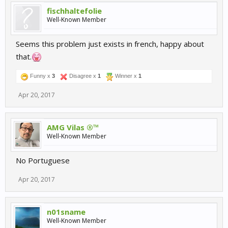
fischhaltefolie
Well-Known Member
Seems this problem just exists in french, happy about
that.
Funny x
3
Disagree x
1
Winner x
1
Apr 20, 2017
AMG Vilas ®™
Well-Known Member
No Portuguese
Apr 20, 2017
n01sname
Well-Known Member