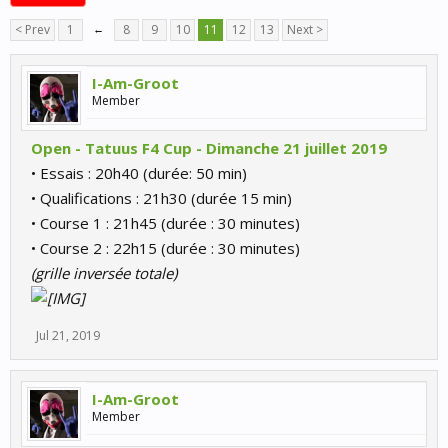
< Prev
1
←
8
9
10
11
12
13
Next >
I-Am-Groot
Member
Open - Tatuus F4 Cup - Dimanche 21 juillet 2019
• Essais : 20h40 (durée: 50 min)
• Qualifications : 21h30 (durée 15 min)
• Course 1 : 21h45 (durée : 30 minutes)
• Course 2 : 22h15 (durée : 30 minutes)
(grille inversée totale)
Jul 21, 2019
I-Am-Groot
Member