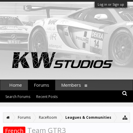
Log in or Sign up
Home
Forums
Members
Search Forums
Recent Posts
Forums
RaceRoom
Leagues & Communities
Team GTR3
French