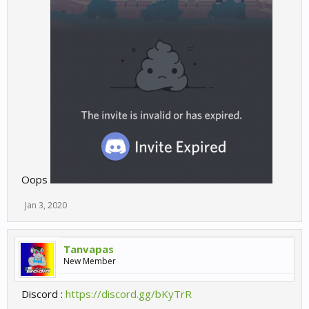
Oops
Jan 3, 2020
Tanvapas
New Member
Discord :
https://discord.gg/bKyTrR