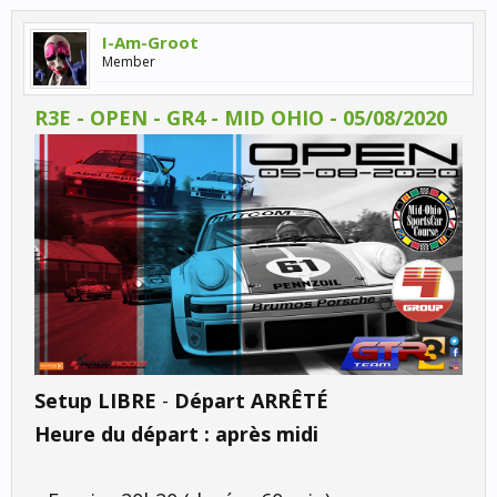
I-Am-Groot
Member
R3E - OPEN - GR4 - MID OHIO - 05/08/2020
Setup
LIBRE
-
Départ
ARRÊTÉ
Heure du départ :
après midi