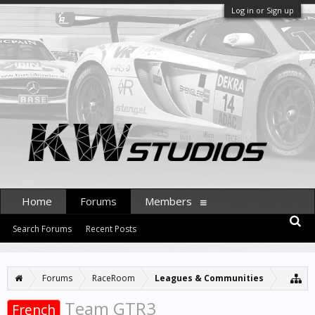
Log in or Sign up
Home
Forums
Members
Search Forums
Recent Posts
Forums
RaceRoom
Leagues & Communities
Team GTR3
French