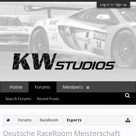
Log in or Sign up
Home
Forums
Members
Search Forums
Recent Posts
Forums
RaceRoom
Esports
Deutsche RaceRoom Meisterschaft