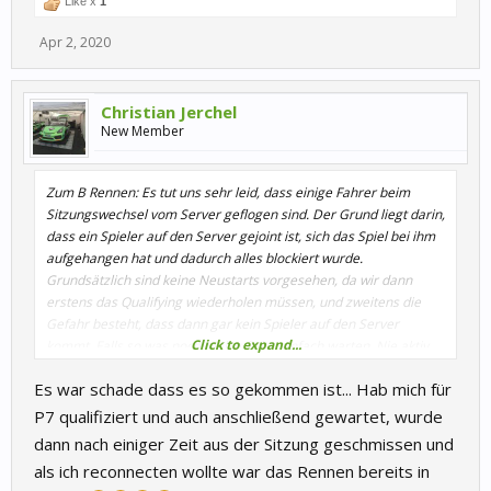
Like x
1
Apr 2, 2020
Christian Jerchel
New Member
Zum B Rennen: Es tut uns sehr leid, dass einige Fahrer beim
Sitzungswechsel vom Server geflogen sind. Der Grund liegt darin,
dass ein Spieler auf den Server gejoint ist, sich das Spiel bei ihm
aufgehangen hat und dadurch alles blockiert wurde.
Grundsätzlich sind keine Neustarts vorgesehen, da wir dann
erstens das Qualifying wiederholen müssen, und zweitens die
Gefahr besteht, dass dann gar kein Spieler auf den Server
Click to expand...
kommt. Falls so was noch mal auftritt, einfach warten. Nie aktiv
den Server verlassen. Wenn wir neu starten, schließen wir den
Es war schade dass es so gekommen ist... Hab mich für
Server adminseitig.
P7 qualifiziert und auch anschließend gewartet, wurde
dann nach einiger Zeit aus der Sitzung geschmissen und
als ich reconnecten wollte war das Rennen bereits in